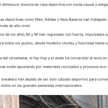
del athleisure (mezcla de ropa deportiva con moda casual y eleg
as deportivas como Nike, Adidas o New Balance han trabajado 
moda de alto nivel.
cos de los años 80 y 90 han regresado con fuerza, impulsados por
ara todos los gustos, desde modelos chunky y futuristas hasta o
ia del streetwear, el hip-hop y el skate ha convertido al tenis e
cas están apostando por materiales reciclados y procesos eco-f
sneakers han dejado de ser solo calzado deportivo para conver
istos en las grandes pasarelas internacionales.