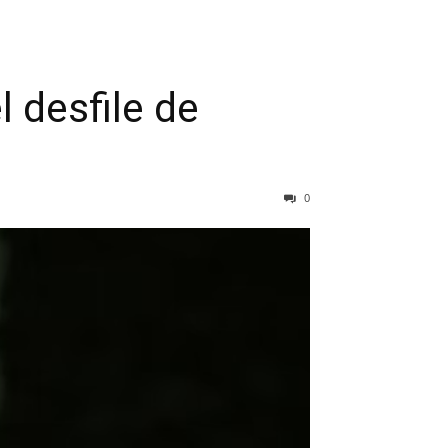
desfile de
0