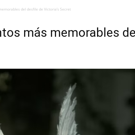
morables del desfile de Victoria’s Secret
tos más memorables del 