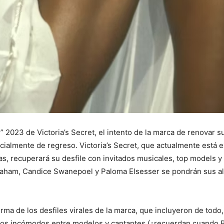
 2023 de Victoria’s Secret, el intento de la marca de renovar su
oficialmente de regreso. Victoria’s Secret, que actualmente est
, recuperará su desfile con invitados musicales, top models y 
raham, Candice Swanepoel y Paloma Elsesser se pondrán sus ala
orma de los desfiles virales de la marca, que incluyeron de todo
os incómodos entre modelos y cantantes (¿recuerdan cuando Be