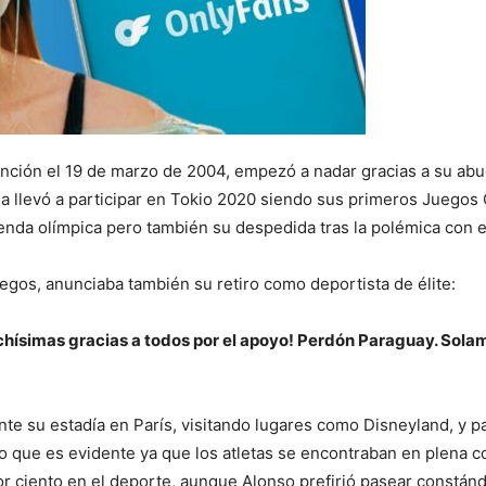
nción el 19 de marzo de 2004, empezó a nadar gracias a su abue
la llevó a participar en Tokio 2020 siendo sus primeros Juegos
ienda olímpica pero también su despedida tras la polémica con 
egos, anunciaba también su retiro como deportista de élite:
 muchísimas gracias a todos por el apoyo! Perdón Paraguay. So
te su estadía en París, visitando lugares como Disneyland, y p
lo que es evidente ya que los atletas se encontraban en plena
r ciento en el deporte, aunque Alonso prefirió pasear constándo