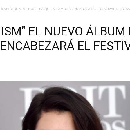
NUEVO ÁLBUM DE DUA LIPA QUIEN TAMBIÉN ENCABEZARÁ EL FESTIVAL DE GL
ISM” EL NUEVO ÁLBUM 
 ENCABEZARÁ EL FESTI