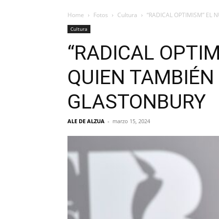
Home
Fotos
Cultura
“RADICAL OPTIMISM” EL 
Cultura
“RADICAL OPTIM
QUIEN TAMBIÉN
GLASTONBURY
ALE DE ALZUA
-
marzo 15, 2024