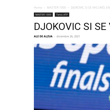
Home
MASTER 1000
DJOKOVIC SI SE VACUNÓ, E
MASTER 1000
Tenis ATP
DJOKOVIC SI S
ALE DE ALZUA
-
diciembre 26, 2021