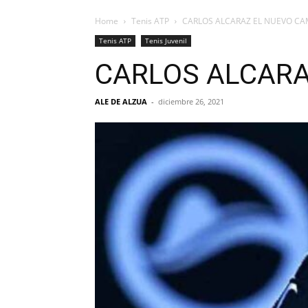
Home
Tenis ATP
CARLOS ALCARAZ EL NUEVO CA
Tenis ATP
Tenis Juvenil
CARLOS ALCARA
ALE DE ALZUA
-
diciembre 26, 2021