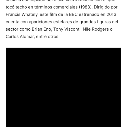
tocó techo en términos comerciales (1983). Dirigido por
Francis Whately, este film de la BBC estrenado en 2013
cuenta con apariciones estelares de grandes figuras del
sector como Brian Eno, Tony Visconti, Nile Rodgers o
Carlos Alomar, entre otros.