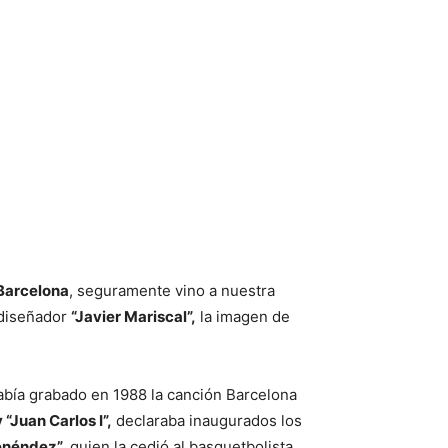
Barcelona
, seguramente vino a nuestra
l diseñador
“Javier Mariscal”,
la imagen de
abía grabado en 1988 la canción Barcelona
 “Juan Carlos I”,
declaraba inaugurados los
enéndez”,
quien la cedió al basquetbolista