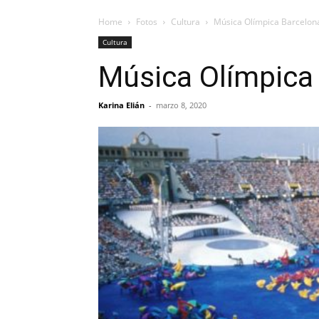
Home
Fotos
Cultura
Música Olímpica Barcelon
Cultura
Música Olímpica
Karina Elián
-
marzo 8, 2020