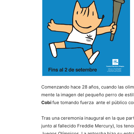
Comenzando hace 28 años, cuando las olim
mente la imagen del pequeño perro de estilo
Cobi
fue tomando fuerza ante el público c
Tras una ceremonia inaugural en la que part
junto al fallecido Freddie Mercury), los ten
Juegos Olímpicos. La antorcha hizo su entra