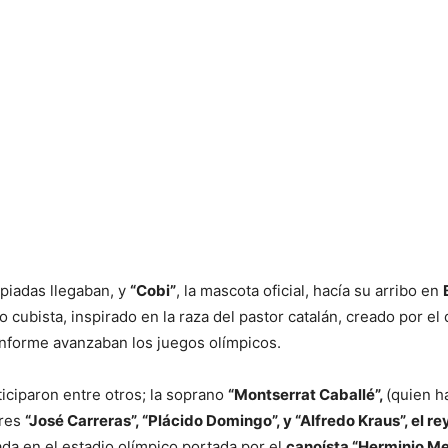
piadas llegaban, y
“Cobi”
, la mascota oficial, hacía su arribo en
 cubista, inspirado en la raza del pastor catalán, creado por e
onforme avanzaban los juegos olímpicos.
iciparon entre otros; la soprano
“Montserrat Caballé”,
(quien h
ores
“José Carreras”, “Plácido Domingo”, y “Alfredo Kraus”, el rey
da en el estadio olímpico portada por el
canoísta “Herminio M