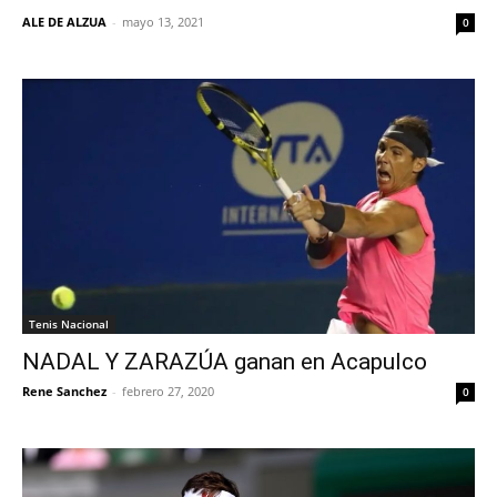
ALE DE ALZUA
-
mayo 13, 2021
0
Tenis Nacional
NADAL Y ZARAZÚA ganan en Acapulco
Rene Sanchez
-
febrero 27, 2020
0