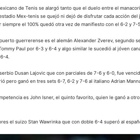
Mexicano de Tenis se alargó tanto que el duelo entre el manacorí
estadio Mex-tenis se quejó ni dejó de disfrutar cada acción del 
r siempre el 100% quedó otra vez de manifiesto con el 6-2 y 7-
el puerto guerrerense es el alemán Alexander Zverev, segundo s
ommy Paul por 6-3 y 6-4 y algo similar le sucedió al jóven can
 6-4.
 serbio Dusan Lajovic que con parciales de 7-6 y 6-0, fue venc
ió pero ganó en tres sets 6-7, 6-2 y 7-6 al italiano Adrian Mann
petencia es John Isner, el quinto favorito, quien le ganó a ot
ores el suizo Stan Wawrinka que con doble 6-4 superó al españ