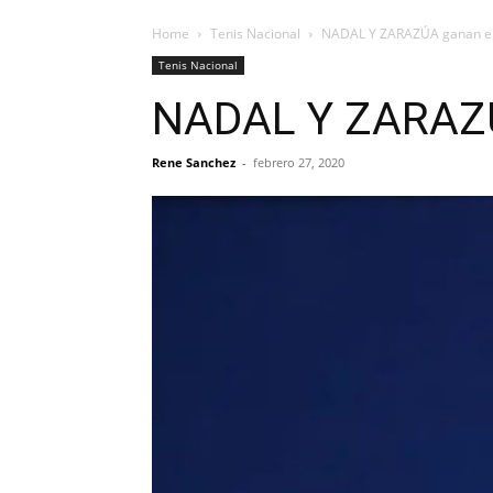
Home
Tenis Nacional
NADAL Y ZARAZÚA ganan e
Tenis Nacional
NADAL Y ZARAZÚ
Rene Sanchez
-
febrero 27, 2020