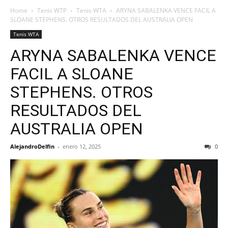
Home
Tenis WTP
Tenis WTA
ARYNA SABALENKA VENCE FACIL A
SLOANE STEPHENS. OTROS RESULTADOS DEL AUSTRALIA OPEN
Tenis WTA
ARYNA SABALENKA VENCE
FACIL A SLOANE
STEPHENS. OTROS
RESULTADOS DEL
AUSTRALIA OPEN
AlejandroDelfin
-
enero 12, 2025
0