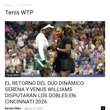
Home
Tenis WTP
Tenis WTP
Tenis WTA
EL RETORNO DEL DÚO DINÁMICO:
SERENA Y VENUS WILLIAMS
DISPUTARÁN LOS DOBLES EN
CINCINNATI 2026
Karina Elián
-
agosto 6, 2026
0