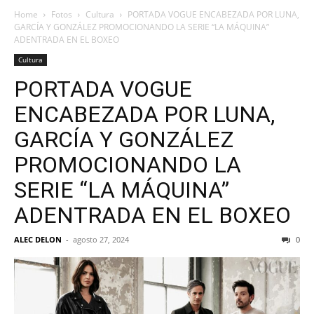
Home
Fotos
Cultura
PORTADA VOGUE ENCABEZADA POR LUNA,
GARCÍA Y GONZÁLEZ PROMOCIONANDO LA SERIE “LA MÁQUINA”
ADENTRADA EN EL BOXEO
Cultura
PORTADA VOGUE
ENCABEZADA POR LUNA,
GARCÍA Y GONZÁLEZ
PROMOCIONANDO LA
SERIE “LA MÁQUINA”
ADENTRADA EN EL BOXEO
ALEC DELON
-
agosto 27, 2024
0