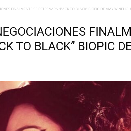
IONES FINALMENTE SE ESTRENARÁ “BACK TO BLACK” BIOPIC DE AMY WINEHO
NEGOCIACIONES FINALM
K TO BLACK” BIOPIC D