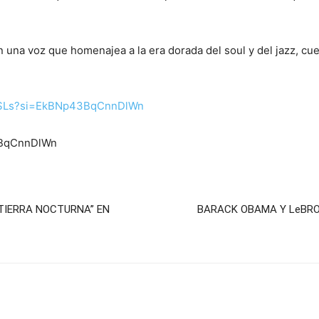
una voz que homenajea a la era dorada del soul y del jazz, cu
IkSLs?si=EkBNp43BqCnnDlWn
3BqCnnDlWn
 TIERRA NOCTURNA” EN
BARACK OBAMA Y LeBR