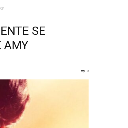
USE
ENTE SE
E AMY
0