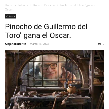
Home
Fotos
Cultura
Pinocho de Guillermo del Toro’ gana el
Oscar.
Cultura
Pinocho de Guillermo del
Toro’ gana el Oscar.
AlejandroDelfin
-
marzo 13, 2023
0