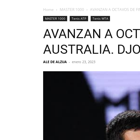
Home
MASTER 1000
AVANZAN A OCTAVOS DE FIN
MASTER 1000
Tenis ATP
Tenis WTA
AVANZAN A OCTA
AUSTRALIA. DJO
ALE DE ALZUA
-
enero 23, 2023