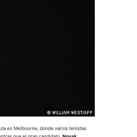
puta en Melbourne, donde varios tenistas
entras que el gran candidato,
Novak