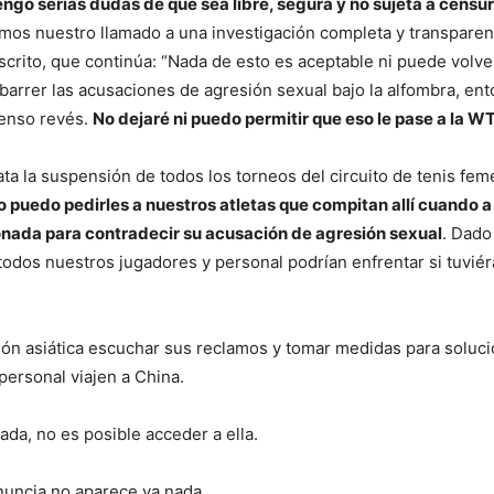
ngo serias dudas de que sea libre, segura y no sujeta a censur
timos nuestro llamado a una investigación completa y transparen
scrito, que continúa: “Nada de esto es aceptable ni puede volv
barrer las acusaciones de agresión sexual bajo la alfombra, en
menso revés.
No dejaré ni puedo permitir que eso le pase a la W
a la suspensión de todos los torneos del circuito de tenis fe
 puedo pedirles a nuestros atletas que compitan allí cuando 
onada para contradecir su acusación de agresión sexual
. Dado
odos nuestros jugadores y personal podrían enfrentar si tuvié
ación asiática escuchar sus reclamos y tomar medidas para soluc
personal viajen a China.
da, no es posible acceder a ella.
nuncia no aparece ya nada.