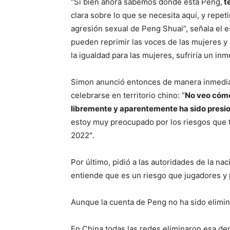
“Si bien ahora sabemos dónde está Peng,
te
clara sobre lo que se necesita aquí, y repe
agresión sexual de Peng Shuai”, señala el e
pueden reprimir las voces de las mujeres y 
la igualdad para las mujeres, sufriría un in
Simon anunció entonces de manera inmediat
celebrarse en territorio chino: “
No veo cómo
libremente y aparentemente ha sido presi
estoy muy preocupado por los riesgos que t
2022″.
Por último, pidió a las autoridades de la n
entiende que es un riesgo que jugadores y 
Aunque la cuenta de Peng no ha sido elimina
En China todas las redes eliminaron esa de