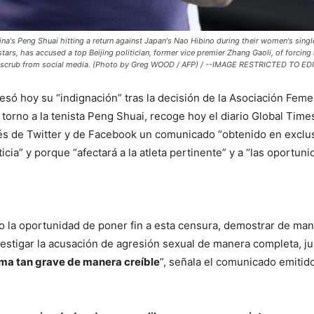
na's Peng Shuai hitting a return against Japan's Nao Hibino during their women's sing
tars, has accused a top Beijing politician, former vice premier Zhang Gaoli, of forcing
d to scrub from social media. (Photo by Greg WOOD / AFP) / --IMAGE RESTRICTED TO
esó hoy su “indignación” tras la decisión de la Asociación Fem
torno a la tenista Peng Shuai, recoge hoy el diario Global Times
avés de Twitter y de Facebook un comunicado “obtenido en exclusi
cia” y porque “afectará a la atleta pertinente” y a “las oportuni
do la oportunidad de poner fin a esta censura, demostrar de man
investigar la acusación de agresión sexual de manera completa, 
ema tan grave de manera creíble
”, señala el comunicado emitid