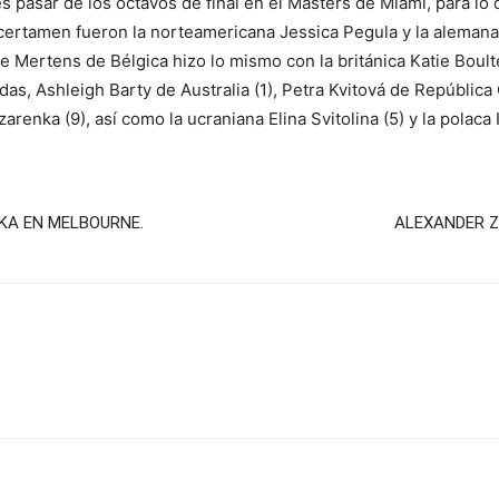
s pasar de los octavos de final en el Masters de Miami, para lo q
 certamen fueron la norteamericana Jessica Pegula y la alemana
 Mertens de Bélgica hizo lo mismo con la británica Katie Boult
das, Ashleigh Barty de Australia (1), Petra Kvitová de Repúblic
arenka (9), así como la ucraniana Elina Svitolina (5) y la polaca 
KA EN MELBOURNE.
ALEXANDER Z