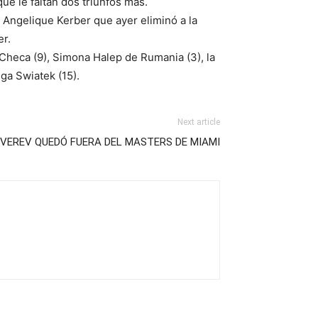
ue le faltan dos triunfos más.
 Angelique Kerber que ayer eliminó a la
er.
a Checa (9), Simona Halep de Rumania (3), la
Iga Swiatek (15).
Next article
VEREV QUEDÓ FUERA DEL MASTERS DE MIAMI