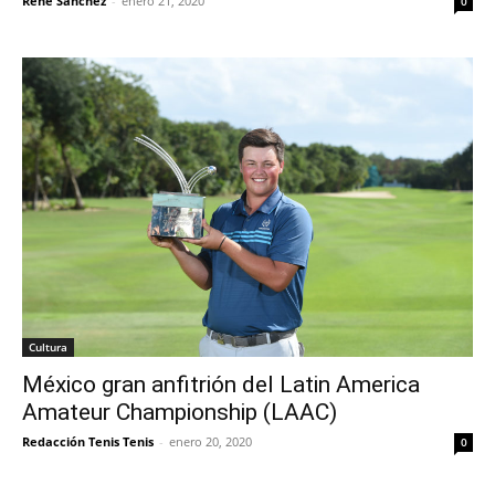
Rene Sanchez
-
enero 21, 2020
0
Cultura
México gran anfitrión del Latin America
Amateur Championship (LAAC)
Redacción Tenis Tenis
-
enero 20, 2020
0