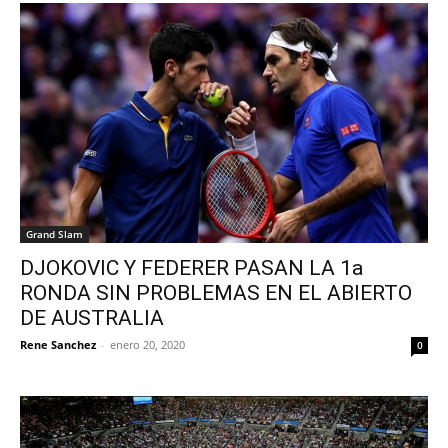
Grand Slam
DJOKOVIC Y FEDERER PASAN LA 1a
RONDA SIN PROBLEMAS EN EL ABIERTO
DE AUSTRALIA
Rene Sanchez
-
enero 20, 2020
0