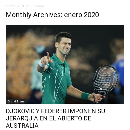
Home
2020
enero
Monthly Archives: enero 2020
Grand Slam
DJOKOVIC Y FEDERER IMPONEN SU
JERARQUIA EN EL ABIERTO DE
AUSTRALIA