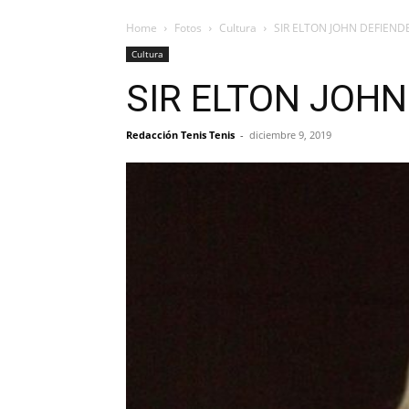
Home
Fotos
Cultura
SIR ELTON JOHN DEFIEND
Cultura
SIR ELTON JOHN
Redacción Tenis Tenis
-
diciembre 9, 2019