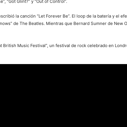
”, “Got Glint?” y “Out of Control”.
cribió la canción “Let Forever Be”. El loop de la batería y el efe
Knows” de The Beatles. Mientras que Bernard Sumner de New Ord
 British Music Festival”, un festival de rock celebrado en Londr