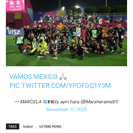
VAMOS MEXICO
PIC.TWITTER.COM/YPOFGQ1Y3M
— MARCELA
bly ayin hara (@Marsherams81)
November 11, 2025
TAGS
futbol
ULTIMA HORA