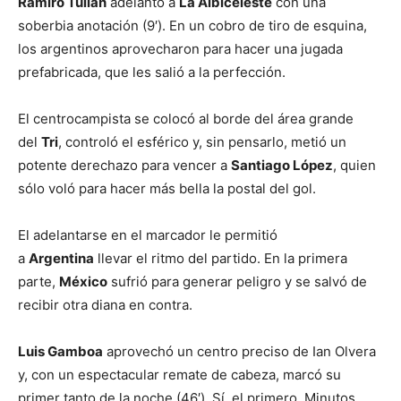
Ramiro Tulián
adelantó a
La Albiceleste
con una
soberbia anotación (9′). En un cobro de tiro de esquina,
los argentinos aprovecharon para hacer una jugada
prefabricada, que les salió a la perfección.
El centrocampista se colocó al borde del área grande
del
Tri
, controló el esférico y, sin pensarlo, metió un
potente derechazo para vencer a
Santiago López
, quien
sólo voló para hacer más bella la postal del gol.
El adelantarse en el marcador le permitió
a
Argentina
llevar el ritmo del partido. En la primera
parte,
México
sufrió para generar peligro y se salvó de
recibir otra diana en contra.
Luis Gamboa
aprovechó un centro preciso de Ian Olvera
y, con un espectacular remate de cabeza, marcó su
primer tanto de la noche (46′). Sí, el primero. Minutos