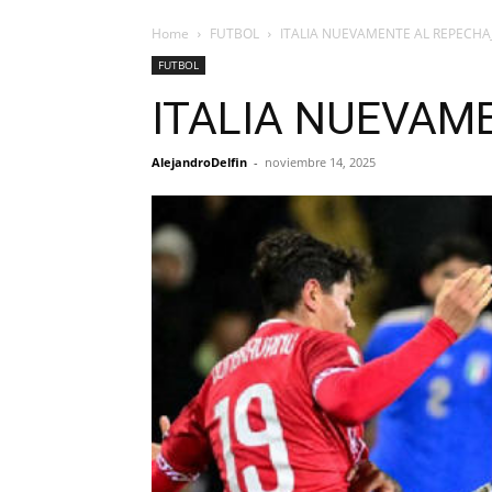
Home
FUTBOL
ITALIA NUEVAMENTE AL REPECHA
FUTBOL
ITALIA NUEVAM
AlejandroDelfin
-
noviembre 14, 2025