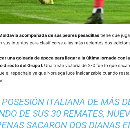
e Moldavia acompañada de sus peores pesadillas
tiene que juga
 sus intentos para clasificarse a las más recientes dos edicion
scar una goleada de época para llegar a la última jornada con 
o directo del Grupo I.
Una triste victoria de 2-0 fue lo que sacar
ue el repechaje ya que Noruega luce inalcanzable cuando resta 
os.
POSESIÓN ITALIANA DE MÁS DE
NDO DE SUS 30 REMATES, NUE
APENAS SACARON DOS DIANAS E