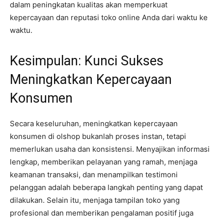
dalam peningkatan kualitas akan memperkuat
kepercayaan dan reputasi toko online Anda dari waktu ke
waktu.
Kesimpulan: Kunci Sukses
Meningkatkan Kepercayaan
Konsumen
Secara keseluruhan, meningkatkan kepercayaan
konsumen di olshop bukanlah proses instan, tetapi
memerlukan usaha dan konsistensi. Menyajikan informasi
lengkap, memberikan pelayanan yang ramah, menjaga
keamanan transaksi, dan menampilkan testimoni
pelanggan adalah beberapa langkah penting yang dapat
dilakukan. Selain itu, menjaga tampilan toko yang
profesional dan memberikan pengalaman positif juga