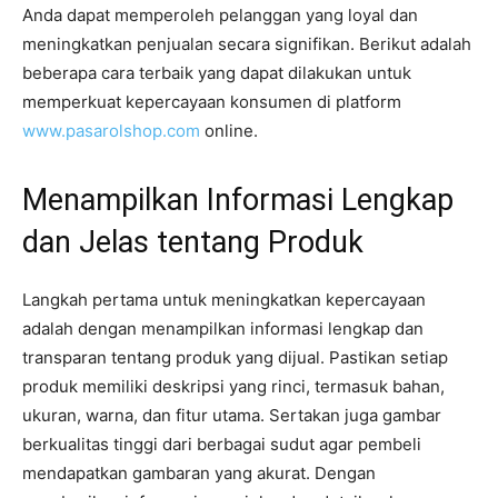
Anda dapat memperoleh pelanggan yang loyal dan
meningkatkan penjualan secara signifikan. Berikut adalah
beberapa cara terbaik yang dapat dilakukan untuk
memperkuat kepercayaan konsumen di platform
www.pasarolshop.com
online.
Menampilkan Informasi Lengkap
dan Jelas tentang Produk
Langkah pertama untuk meningkatkan kepercayaan
adalah dengan menampilkan informasi lengkap dan
transparan tentang produk yang dijual. Pastikan setiap
produk memiliki deskripsi yang rinci, termasuk bahan,
ukuran, warna, dan fitur utama. Sertakan juga gambar
berkualitas tinggi dari berbagai sudut agar pembeli
mendapatkan gambaran yang akurat. Dengan