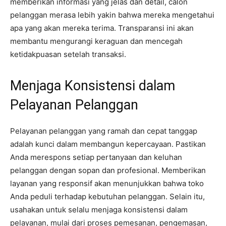
memberikan informasi yang jelas dan detail, calon
pelanggan merasa lebih yakin bahwa mereka mengetahui
apa yang akan mereka terima. Transparansi ini akan
membantu mengurangi keraguan dan mencegah
ketidakpuasan setelah transaksi.
Menjaga Konsistensi dalam
Pelayanan Pelanggan
Pelayanan pelanggan yang ramah dan cepat tanggap
adalah kunci dalam membangun kepercayaan. Pastikan
Anda merespons setiap pertanyaan dan keluhan
pelanggan dengan sopan dan profesional. Memberikan
layanan yang responsif akan menunjukkan bahwa toko
Anda peduli terhadap kebutuhan pelanggan. Selain itu,
usahakan untuk selalu menjaga konsistensi dalam
pelayanan, mulai dari proses pemesanan, pengemasan,