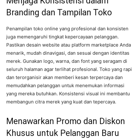
Menjaga Konsistensi dalam
Branding dan Tampilan Toko
Penampilan toko online yang profesional dan konsisten
juga memengaruhi tingkat kepercayaan pelanggan.
Pastikan desain website atau platform marketplace Anda
menarik, mudah dinavigasi, dan sesuai dengan identitas
merek. Gunakan logo, warna, dan font yang seragam di
seluruh halaman agar terlihat profesional. Toko yang rapi
dan terorganisir akan memberi kesan terpercaya dan
memudahkan pelanggan untuk menemukan informasi
yang mereka butuhkan. Konsistensi visual ini membantu
membangun citra merek yang kuat dan tepercaya.
Menawarkan Promo dan Diskon
Khusus untuk Pelanggan Baru