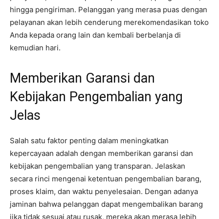
hingga pengiriman. Pelanggan yang merasa puas dengan
pelayanan akan lebih cenderung merekomendasikan toko
Anda kepada orang lain dan kembali berbelanja di
kemudian hari.
Memberikan Garansi dan
Kebijakan Pengembalian yang
Jelas
Salah satu faktor penting dalam meningkatkan
kepercayaan adalah dengan memberikan garansi dan
kebijakan pengembalian yang transparan. Jelaskan
secara rinci mengenai ketentuan pengembalian barang,
proses klaim, dan waktu penyelesaian. Dengan adanya
jaminan bahwa pelanggan dapat mengembalikan barang
jika tidak sesuai atau rusak, mereka akan merasa lebih