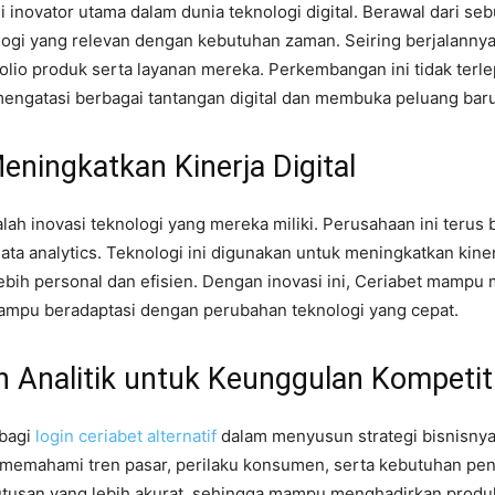
i inovator utama dalam dunia teknologi digital. Berawal dari seb
gi yang relevan dengan kebutuhan zaman. Seiring berjalanny
io produk serta layanan mereka. Perkembangan ini tidak terl
engatasi berbagai tantangan digital dan membuka peluang bar
eningkatkan Kinerja Digital
alah inovasi teknologi yang mereka miliki. Perusahaan ini ter
ata analytics. Teknologi ini digunakan untuk meningkatkan kine
h personal dan efisien. Dengan inovasi ini, Ceriabet mampu 
mampu beradaptasi dengan perubahan teknologi yang cepat.
 Analitik untuk Keunggulan Kompetit
 bagi
login ceriabet alternatif
dalam menyusun strategi bisnisny
mahami tren pasar, perilaku konsumen, serta kebutuhan penggu
san yang lebih akurat, sehingga mampu menghadirkan produk 