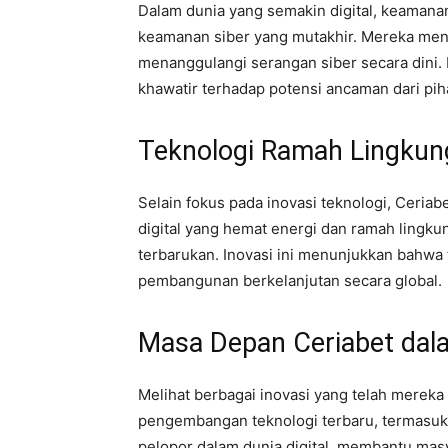
Dalam dunia yang semakin digital, keamana
keamanan siber yang mutakhir. Mereka men
menanggulangi serangan siber secara dini. 
khawatir terhadap potensi ancaman dari pih
Teknologi Ramah Lingkun
Selain fokus pada inovasi teknologi, Ceria
digital yang hemat energi dan ramah lingk
terbarukan. Inovasi ini menunjukkan bahwa
pembangunan berkelanjutan secara global.
Masa Depan Ceriabet dala
Melihat berbagai inovasi yang telah mereka
pengembangan teknologi terbaru, termasuk 
pelopor dalam dunia digital, membantu mas