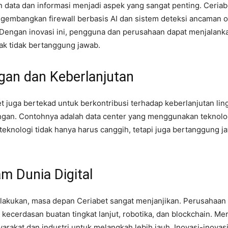
n data dan informasi menjadi aspek yang sangat penting. Ceri
gembangkan firewall berbasis AI dan sistem deteksi ancaman
Dengan inovasi ini, pengguna dan perusahaan dapat menjalankan 
ak tidak bertanggung jawab.
gan dan Keberlanjutan
bet juga bertekad untuk berkontribusi terhadap keberlanjutan
ungan. Contohnya adalah data center yang menggunakan teknolo
 teknologi tidak hanya harus canggih, tetapi juga bertanggung
m Dunia Digital
 lakukan, masa depan Ceriabet sangat menjanjikan. Perusahaan i
kecerdasan buatan tingkat lanjut, robotika, dan blockchain. M
yarakat dan industri untuk melangkah lebih jauh. Inovasi-inov