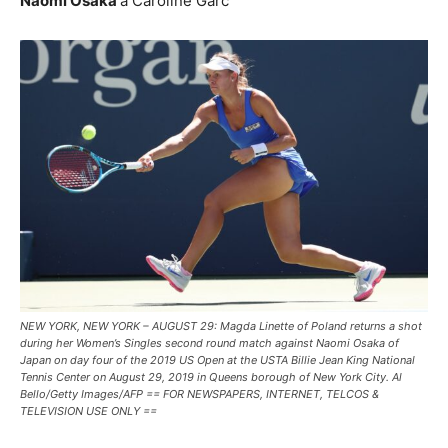
Naomi Osaka
a Caroline Garc
NEW YORK, NEW YORK – AUGUST 29: Magda Linette of Poland returns a shot
during her Women’s Singles second round match against Naomi Osaka of
Japan on day four of the 2019 US Open at the USTA Billie Jean King National
Tennis Center on August 29, 2019 in Queens borough of New York City. Al
Bello/Getty Images/AFP == FOR NEWSPAPERS, INTERNET, TELCOS &
TELEVISION USE ONLY ==