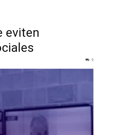
 eviten
ociales
0