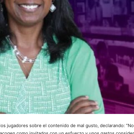
 los jugadores sobre el contenido de mal gusto, declarando: “No
 acogen como invitados con un esfuerzo y unos gastos consider