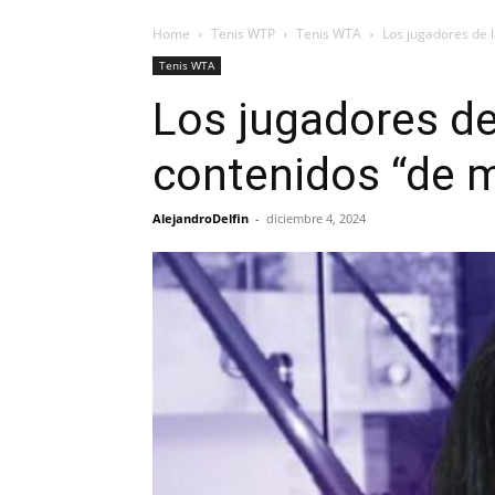
Home
Tenis WTP
Tenis WTA
Los jugadores de 
Tenis WTA
Los jugadores de
contenidos “de m
AlejandroDelfin
-
diciembre 4, 2024