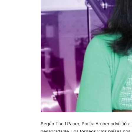
Según The I Paper, Portia Archer advirtió a
desagradable. Los torneos y los países nos