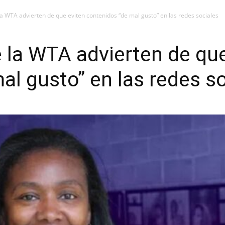
la WTA advierten de que eviten contenidos “de mal gusto” en las redes sociales
 la WTA advierten de que
al gusto” en las redes s