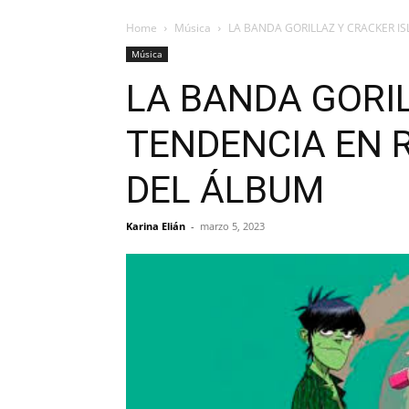
Home
Música
LA BANDA GORILLAZ Y CRACKER 
Música
LA BANDA GORI
TENDENCIA EN 
DEL ÁLBUM
Karina Elián
-
marzo 5, 2023