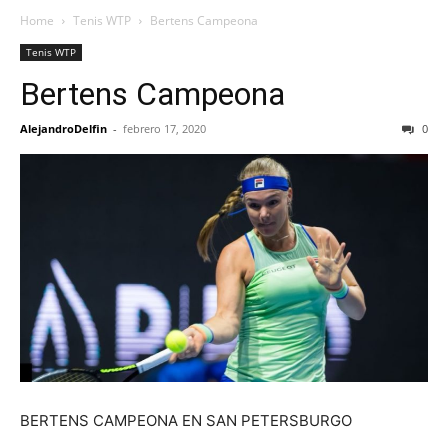
Home
Tenis WTP
Bertens Campeona
Tenis WTP
Bertens Campeona
AlejandroDelfin
-
febrero 17, 2020
0
BERTENS CAMPEONA EN SAN PETERSBURGO