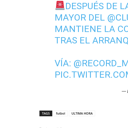
DESPUÉS DE L
MAYOR DEL
@CL
MANTIENE LA CO
TRAS EL ARRAN
VÍA:
@RECORD_M
PIC.TWITTER.C
— 
TAGS
futbol
ULTIMA HORA