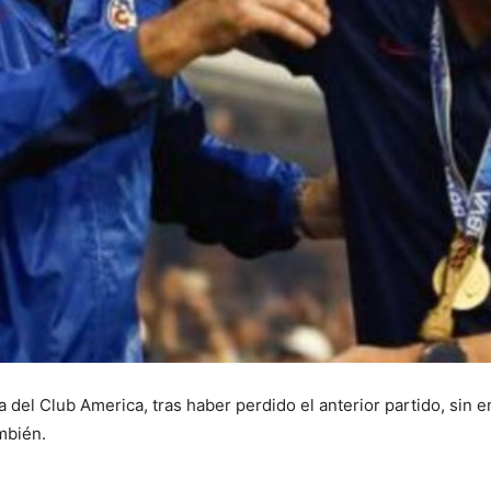
a del Club America, tras haber perdido el anterior partido, si
mbién.