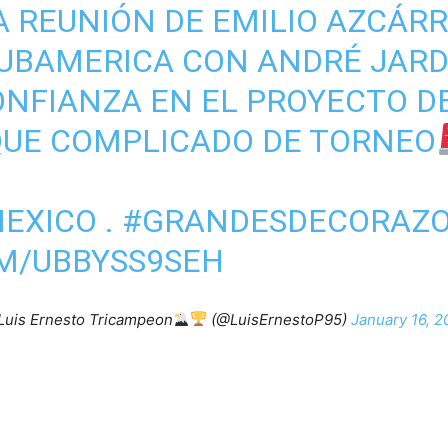
A REUNIÓN DE EMILIO AZCÁR
UBAMERICA
CON ANDRÉ JARDI
NFIANZA EN EL PROYECTO DE
QUE COMPLICADO DE TORNEO
EXICO
.
#GRANDESDECORAZ
OM/UBBYSS9SEH
Luis Ernesto Tricampeon
(@LuisErnestoP95)
January 16, 2