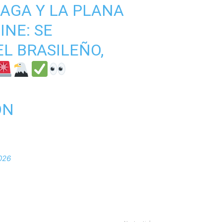
RAGA Y LA PLANA
NE: SE
L BRASILEÑO,
ON
026