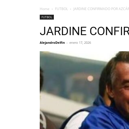
Home
FUTBOL
JARDINE CONFIRMADO POR AZCÁ
FUTBOL
JARDINE CONF
AlejandroDelfin
-
enero 17, 2026