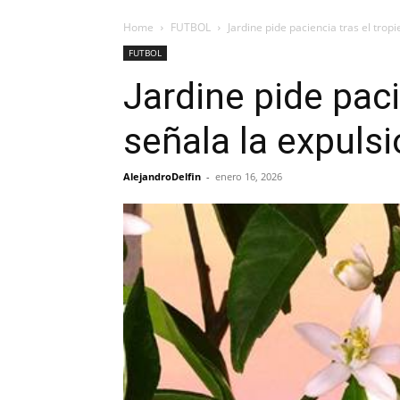
Home
FUTBOL
Jardine pide paciencia tras el trop
FUTBOL
Jardine pide paci
señala la expuls
AlejandroDelfin
-
enero 16, 2026