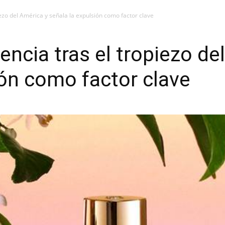
iezo del América y señala la expulsión como factor clave
encia tras el tropiezo de
ión como factor clave