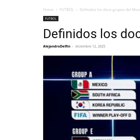
Home
FUTBOL
Definidos los doce grupos del Mund
FUTBOL
Definidos los do
AlejandroDelfin
-
diciembre 12, 2025