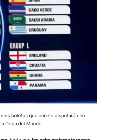
s seis boletos que aún se disputarán en
ima Copa del Mundo.
rupo
, junto con
los ocho mejores terceros