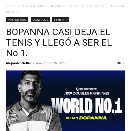
Home
MASTER 1000
BOPANNA CASI DEJA EL TENIS Y LLEGÓ A SER
EL No 1.
MASTER 1000
OLIMPICOS
Tenis ATP
BOPANNA CASI DEJA EL
TENIS Y LLEGÓ A SER EL
No 1.
AlejandroDelfin
-
noviembre 28, 2025
0