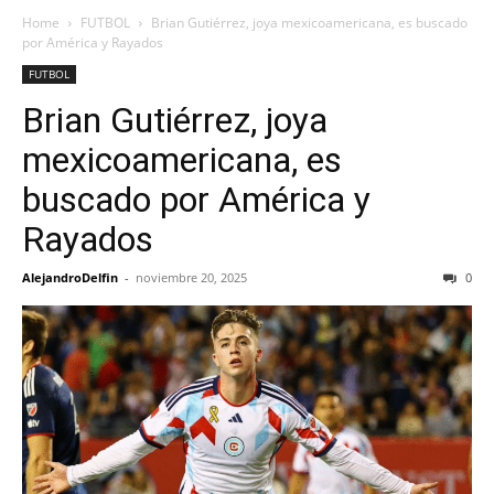
Home
FUTBOL
Brian Gutiérrez, joya mexicoamericana, es buscado
por América y Rayados
FUTBOL
Brian Gutiérrez, joya
mexicoamericana, es
buscado por América y
Rayados
AlejandroDelfin
-
noviembre 20, 2025
0