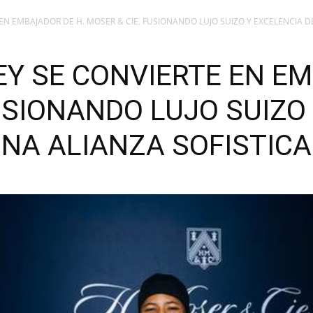
N EMBAJADOR DE H. MOSER & CIE. FUSIONANDO LUJO SUIZO Y EXCELENCIA D
Y SE CONVIERTE EN EM
USIONANDO LUJO SUIZO
UNA ALIANZA SOFISTIC