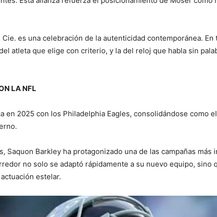
ntes. Esta alianza refuerza el posicionamiento de Moser como 
 Cie. es una celebración de la autenticidad contemporánea. En t
el atleta que elige con criterio, y la del reloj que habla sin pala
ON LA NFL
a en 2025 con los Philadelphia Eagles, consolidándose como el 
erno.
es, Saquon Barkley ha protagonizado una de las campañas más im
orredor no solo se adaptó rápidamente a su nuevo equipo, sino q
actuación estelar.