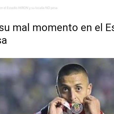
n el Estadio AKRON y su localía NO pesa
 su mal momento en el E
sa