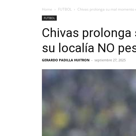
Home
FUTBOL
Chivas prolonga su mal momento e
FUTBOL
Chivas prolonga
su localía NO pe
GERARDO PADILLA HUITRON
-
septiembre 27, 2025