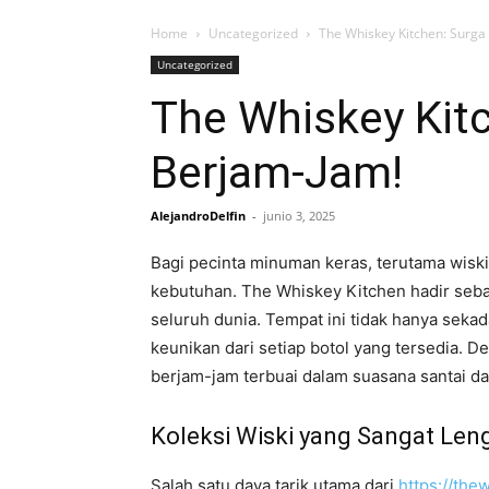
Home
Uncategorized
The Whiskey Kitchen: Surga
Uncategorized
The Whiskey Kitc
Berjam-Jam!
AlejandroDelfin
-
junio 3, 2025
Bagi pecinta minuman keras, terutama wis
kebutuhan. The Whiskey Kitchen hadir seba
seluruh dunia. Tempat ini tidak hanya sekad
keunikan dari setiap botol yang tersedia.
berjam-jam terbuai dalam suasana santai d
Koleksi Wiski yang Sangat Len
Salah satu daya tarik utama dari
https://the