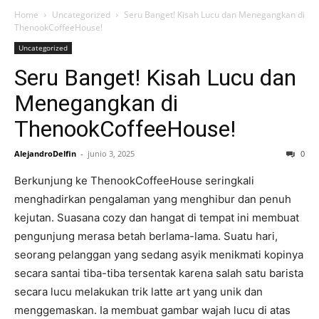
Home
Uncategorized
Seru Banget! Kisah Lucu dan Menegangkan di
ThenookCoffeeHouse!
Uncategorized
Seru Banget! Kisah Lucu dan
Menegangkan di
ThenookCoffeeHouse!
AlejandroDelfin
-
junio 3, 2025
0
Berkunjung ke ThenookCoffeeHouse seringkali
menghadirkan pengalaman yang menghibur dan penuh
kejutan. Suasana cozy dan hangat di tempat ini membuat
pengunjung merasa betah berlama-lama. Suatu hari,
seorang pelanggan yang sedang asyik menikmati kopinya
secara santai tiba-tiba tersentak karena salah satu barista
secara lucu melakukan trik latte art yang unik dan
menggemaskan. Ia membuat gambar wajah lucu di atas