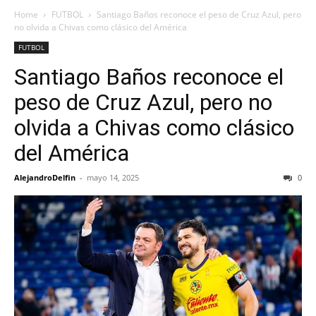
Home
FUTBOL
Santiago Baños reconoce el peso de Cruz Azul, pero
no olvida a Chivas como clásico del América
FUTBOL
Santiago Baños reconoce el
peso de Cruz Azul, pero no
olvida a Chivas como clásico
del América
AlejandroDelfin
-
mayo 14, 2025
0