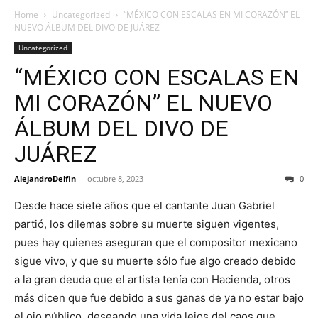
Home
Uncategorized
“MÉXICO CON ESCALAS EN MI CORAZÓN” EL
NUEVO ÁLBUM DEL DIVO DE JUÁREZ
Uncategorized
“MÉXICO CON ESCALAS EN
MI CORAZÓN” EL NUEVO
ÁLBUM DEL DIVO DE
JUÁREZ
AlejandroDelfin
-
octubre 8, 2023
0
Desde hace siete años que el cantante Juan Gabriel
partió, los dilemas sobre su muerte siguen vigentes,
pues hay quienes aseguran que el compositor mexicano
sigue vivo, y que su muerte sólo fue algo creado debido
a la gran deuda que el artista tenía con Hacienda, otros
más dicen que fue debido a sus ganas de ya no estar bajo
el ojo público, deseando una vida lejos del caos que