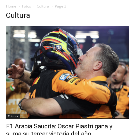
Home
Fotos
Cultura
Page 3
Cultura
Cultura
F1 Arabia Saudita: Oscar Piastri gana y
suma su tercer victoria del año